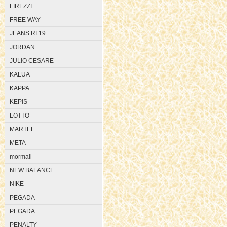
FIREZZI
FREE WAY
JEANS RI 19
JORDAN
JULIO CESARE
KALUA
KAPPA
KEPIS
LOTTO
MARTEL
META
mormaii
NEW BALANCE
NIKE
PEGADA
PEGADA
PENALTY