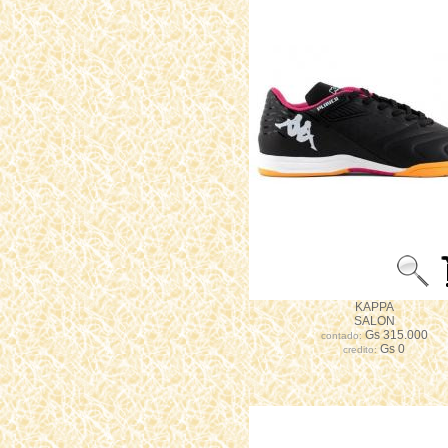
KAPPA
SALON
Gs 315.000
contado:
Gs 0
credito: