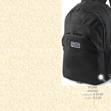
PUMA
mochila
$ 30.00
contado:
$ 0.00
credito: