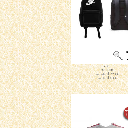
NIKE
mochila
$ 35.00
contado:
$ 0.00
credito: