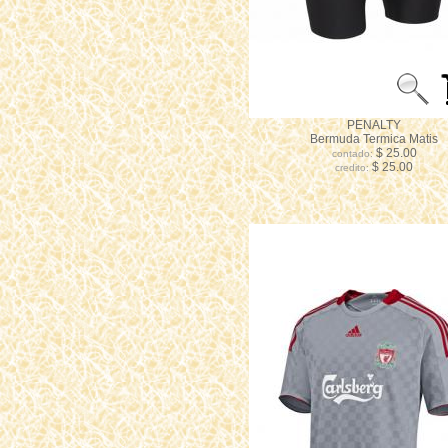
PENALTY
Bermuda Termica Matis
$ 25.00
contado:
$ 25.00
credito: