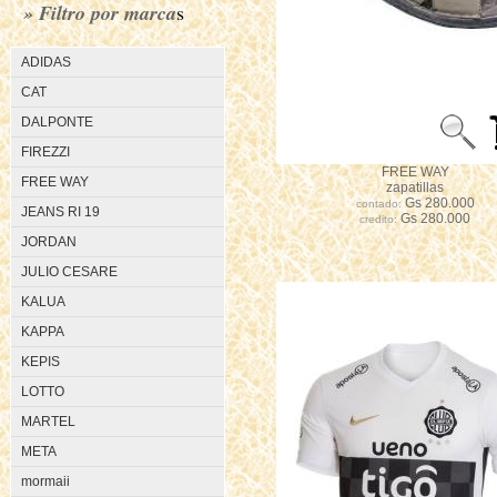
» Filtro por marca
s
ADIDAS
CAT
DALPONTE
FIREZZI
FREE WAY
FREE WAY
zapatillas
Gs 280.000
contado:
JEANS RI 19
Gs 280.000
credito:
JORDAN
JULIO CESARE
KALUA
KAPPA
KEPIS
LOTTO
MARTEL
META
mormaii