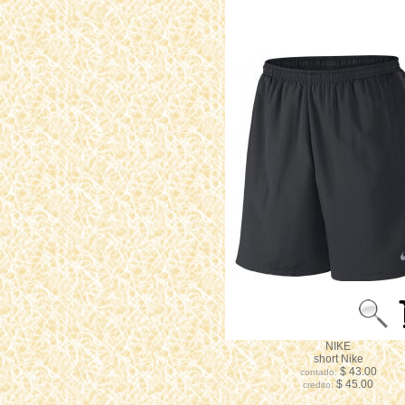
NIKE
short Nike
$ 43.00
contado:
$ 45.00
credito: