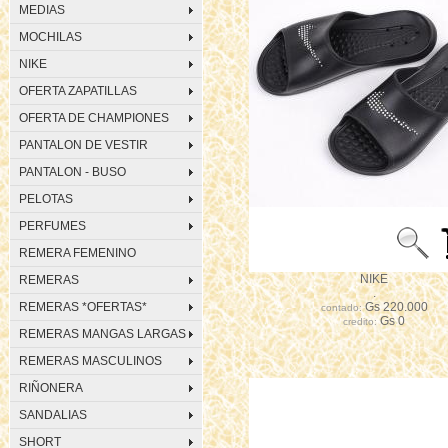
MEDIAS
MOCHILAS
NIKE
OFERTA ZAPATILLAS
OFERTA DE CHAMPIONES
PANTALON DE VESTIR
PANTALON - BUSO
PELOTAS
PERFUMES
REMERA FEMENINO
NIKE
REMERAS
.
REMERAS *OFERTAS*
Gs 220.000
contado:
Gs 0
credito:
REMERAS MANGAS LARGAS
REMERAS MASCULINOS
RIÑONERA
SANDALIAS
SHORT