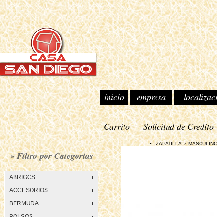
inicio
empresa
localizac
Carrito
Solicitud de Credito
• ZAPATILLA › MASCULINO S
» Filtro por Categorias
ABRIGOS
ACCESORIOS
BERMUDA
BOLSOS