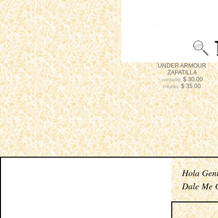
UNDER ARMOUR
ZAPATILLA
$ 30.00
contado:
$ 35.00
credito:
Hola Gent
Dale Me G