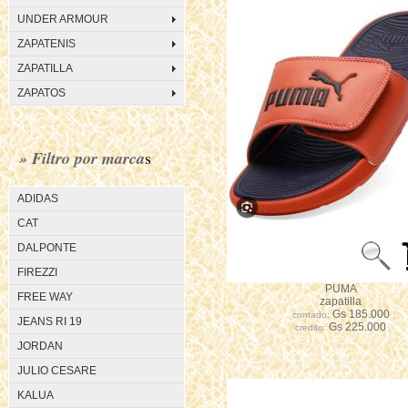
UNDER ARMOUR
ZAPATENIS
ZAPATILLA
ZAPATOS
» Filtro por marca
s
ADIDAS
CAT
DALPONTE
FIREZZI
PUMA
FREE WAY
zapatilla
Gs 185.000
contado:
JEANS RI 19
Gs 225.000
credito:
JORDAN
JULIO CESARE
KALUA