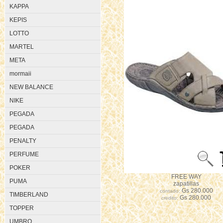
KAPPA
KEPIS
LOTTO
MARTEL
META
mormaii
NEW BALANCE
NIKE
PEGADA
PEGADA
PENALTY
PERFUME
POKER
FREE WAY
PUMA
zapatillas
Gs 280.000
contado:
TIMBERLAND
Gs 280.000
credito:
TOPPER
UMBRO