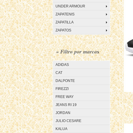
UNDER ARMOUR
ZAPATENIS
ZAPATILLA
ZAPATOS
» Filtro por marca
s
ADIDAS
CAT
DALPONTE
FIREZZI
FREE WAY
JEANS RI 19
JORDAN
JULIO CESARE
KALUA