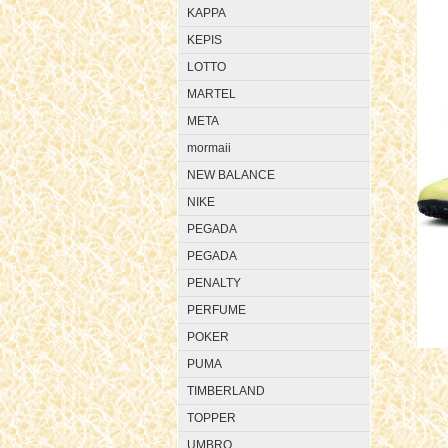
KAPPA
KEPIS
LOTTO
MARTEL
META
mormaii
NEW BALANCE
NIKE
PEGADA
PEGADA
PENALTY
PERFUME
POKER
PUMA
TIMBERLAND
TOPPER
UMBRO