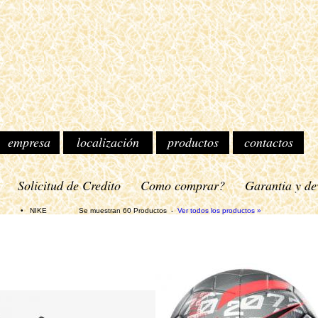
empresa
localización
productos
contactos
o
Solicitud de Credito
Como comprar?
Garantia y de
IKE Se muestran 60 Productos -
Ver todos los productos »