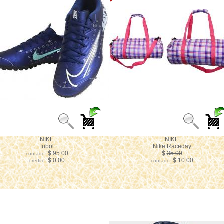
NIKE
NIKE
fubol
Nike Raceday
$ 95.00
$
35.00
contado:
$ 0.00
$ 10.00
credito:
contado: