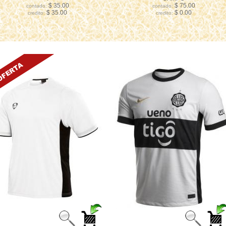
$ 35.00
$ 75.00
contado:
contado:
$ 35.00
$ 0.00
credito:
credito: