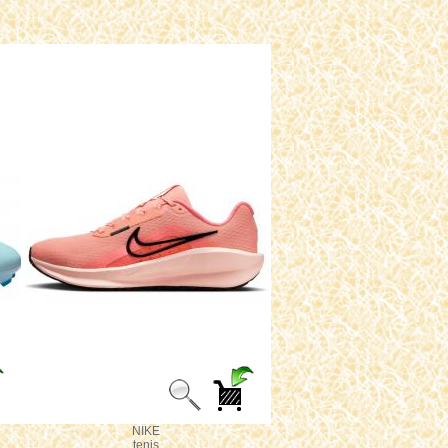
NIKE
tenis