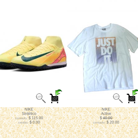
NIKE
NIKE
Sintético
Active
$ 115.00
$
40.00
contado:
$ 0.00
$ 20.00
credito:
contado: