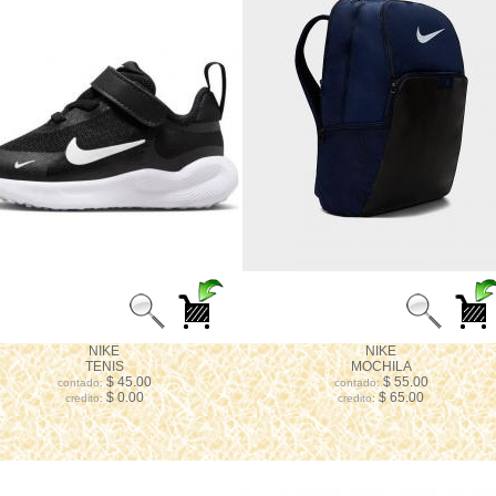
NIKE
NIKE
TENIS
MOCHILA
$ 45.00
$ 55.00
contado:
contado:
$ 0.00
$ 65.00
credito:
credito: