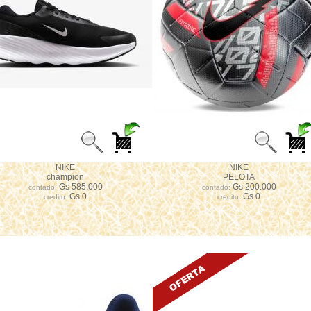
NIKE
NIKE
champion
PELOTA
Gs 585.000
Gs 200.000
contado:
contado:
Gs 0
Gs 0
credito:
credito: