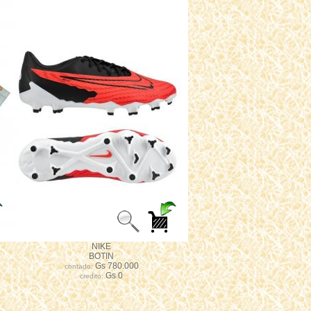
NIKE
BOTIN
Gs 780.000
contado:
Gs 0
credito: