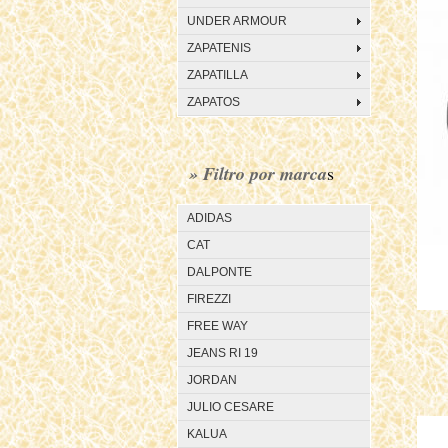
UNDER ARMOUR
ZAPATENIS
ZAPATILLA
ZAPATOS
» Filtro por marca
s
ADIDAS
CAT
DALPONTE
FIREZZI
FREE WAY
JEANS RI 19
JORDAN
JULIO CESARE
KALUA