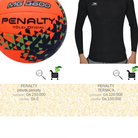
PENALTY
PENALTY
pelota penalty
TERMICA
Gs 210.000
Gs 120.000
contado:
contado:
Gs 0
Gs 150.000
credito:
credito: