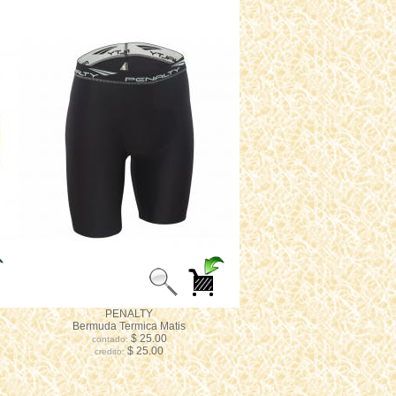
PENALTY
Bermuda Termica Matis
$ 25.00
contado:
$ 25.00
credito: