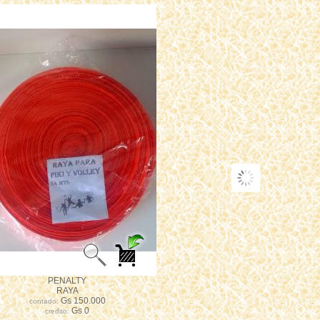
PENALTY
RAYA
Gs 150.000
contado:
Gs 0
credito: