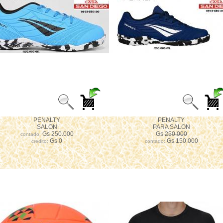
PENALTY
PENALTY
SALON
PARA SALON
Gs 250.000
Gs
250.000
contado:
Gs 0
Gs 150.000
credito:
contado: