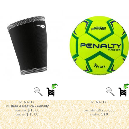
PENALTY
PENALTY
Muslera -l elástica - Penalty
.
$ 15.00
Gs 255.000
contado:
contado:
$ 15.00
Gs 0
credito:
credito: