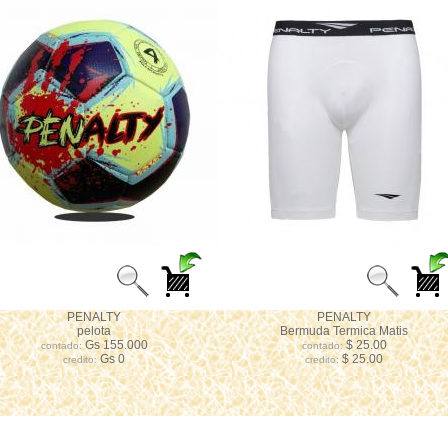
PENALTY
PENALTY
pelota
Bermuda Termica Matis
Gs 155.000
$ 25.00
contado:
contado:
Gs 0
$ 25.00
credito:
credito: