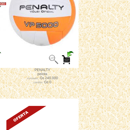
PENALTY
pelota
Gs 240.000
contado:
Gs 0
credito: