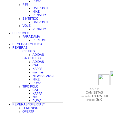
PUMA
PIKI
DALPONTE
NIKE
PENALTY
SINTETICO
DALPONTE
VOLEI
PENALTY
PERFUMES
PARA DAMA
PERFUME
REMERA FEMENINO
REMERAS
CLUBES
ADIDAS
SIN CUELLO
ADIDAS
CAT
KAPPA
mormaii
NEW BALANCE
NIKE
PUMA
TIPO POLO
KAPPA
CAT
CAMISETAS
KAPPA
Gs 135.000
contado:
NIKE
Gs 0
credito:
PUMA
REMERAS *OFERTAS*
FEMENINO
OFERTA