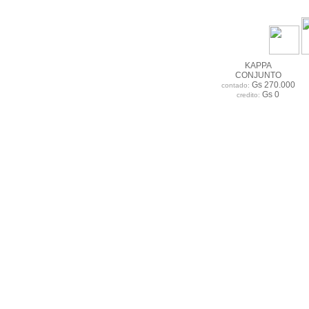
KAPPA
CONJUNTO
Gs 270.000
contado:
Gs 0
credito: