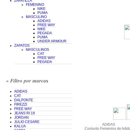
ZAPATILLA
FEMENINO
NIKE
PUMA
MASCULINO
ADIDAS
FREE WAY
NIKE
PEGADA
PUMA
UNDER ARMOUR
ZAPATOS
MASCULINOS
CAT
FREE WAY
PEGADA
» Filtro por marca
s
ADIDAS
CAT
DALPONTE
FIREZZI
FREE WAY
JEANS RI 19
JORDAN
JULIO CESARE
ADIDAS
KALUA
Conjunto Femenino de Adid