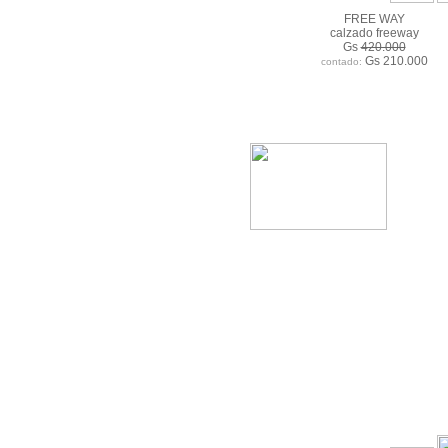
FREE WAY
calzado freeway
Gs
420.000
Gs 210.000
contado: