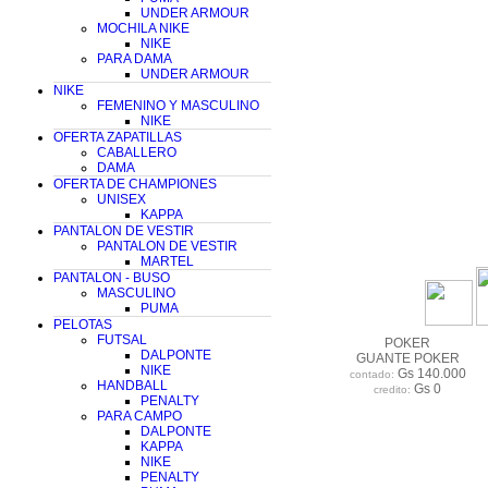
UNDER ARMOUR
MOCHILA NIKE
NIKE
PARA DAMA
UNDER ARMOUR
NIKE
FEMENINO Y MASCULINO
NIKE
OFERTA ZAPATILLAS
CABALLERO
DAMA
OFERTA DE CHAMPIONES
UNISEX
KAPPA
PANTALON DE VESTIR
PANTALON DE VESTIR
MARTEL
PANTALON - BUSO
MASCULINO
PUMA
PELOTAS
FUTSAL
POKER
DALPONTE
GUANTE POKER
NIKE
Gs 140.000
contado:
HANDBALL
Gs 0
credito:
PENALTY
PARA CAMPO
DALPONTE
KAPPA
NIKE
PENALTY