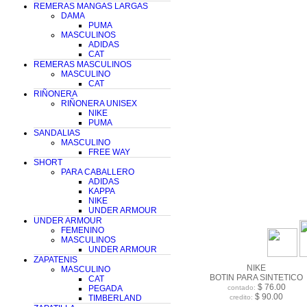
REMERAS MANGAS LARGAS
DAMA
PUMA
MASCULINOS
ADIDAS
CAT
REMERAS MASCULINOS
MASCULINO
CAT
RIÑONERA
RIÑONERA UNISEX
NIKE
PUMA
SANDALIAS
MASCULINO
FREE WAY
SHORT
PARA CABALLERO
ADIDAS
KAPPA
NIKE
UNDER ARMOUR
UNDER ARMOUR
FEMENINO
MASCULINOS
UNDER ARMOUR
ZAPATENIS
NIKE
MASCULINO
BOTIN PARA SINTETICO
CAT
$ 76.00
PEGADA
contado:
$ 90.00
TIMBERLAND
credito: