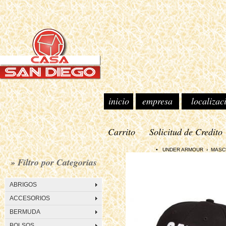
inicio
empresa
localizac
Carrito
Solicitud de Credito
• UNDER ARMOUR › MASCULIN
» Filtro por Categorias
ABRIGOS
ACCESORIOS
BERMUDA
BOLSOS