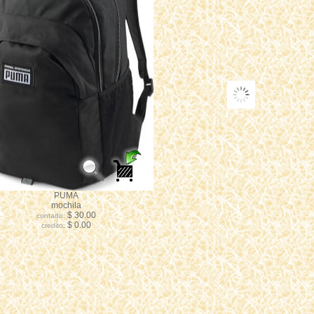
PUMA
mochila
$ 30.00
contado:
$ 0.00
credito: