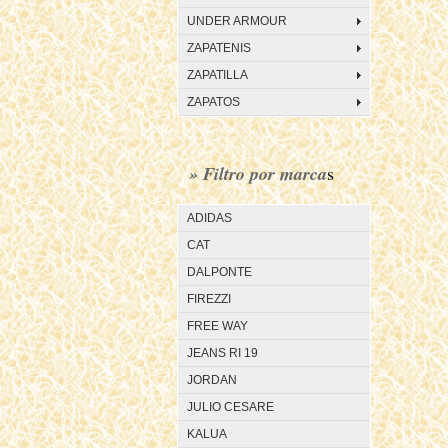
UNDER ARMOUR
ZAPATENIS
ZAPATILLA
ZAPATOS
» Filtro por marca
s
ADIDAS
CAT
DALPONTE
FIREZZI
FREE WAY
JEANS RI 19
JORDAN
JULIO CESARE
KALUA