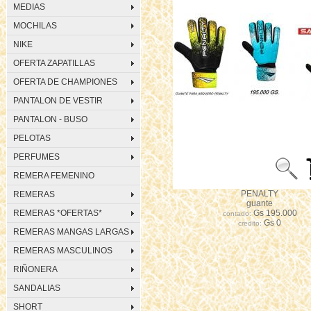
MEDIAS
MOCHILAS
NIKE
OFERTA ZAPATILLAS
OFERTA DE CHAMPIONES
PANTALON DE VESTIR
PANTALON - BUSO
PELOTAS
PERFUMES
REMERA FEMENINO
PENALTY
REMERAS
guante
REMERAS *OFERTAS*
Gs 195.000
contado:
Gs 0
credito:
REMERAS MANGAS LARGAS
REMERAS MASCULINOS
RIÑONERA
SANDALIAS
SHORT