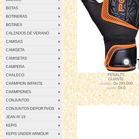
BOTAS
BOTINERAS
BOTINES
CALZADOS DE VERANO
CAMISAS
CAMISETA
CAMISETAS
CAMPERA
PENALTY
CHALECO
GUANTE
CHAMPION INFANTIL
Gs 295.000
contado:
Gs 0
credito:
CHAMPIONES
CONJUNTOS
CONJUNTOS DEPORTIVOS
JEAN RI 19
KEPIS
KEPIS UNDER ARMOUR