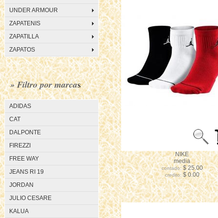
UNDER ARMOUR
ZAPATENIS
ZAPATILLA
ZAPATOS
» Filtro por marca
s
ADIDAS
CAT
DALPONTE
FIREZZI
NIKE
FREE WAY
media
$ 25.00
contado:
JEANS RI 19
$ 0.00
credito:
JORDAN
JULIO CESARE
KALUA