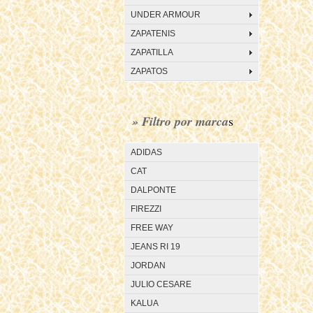
UNDER ARMOUR
ZAPATENIS
ZAPATILLA
ZAPATOS
» Filtro por marca
s
ADIDAS
CAT
DALPONTE
FIREZZI
FREE WAY
JEANS RI 19
JORDAN
JULIO CESARE
KALUA