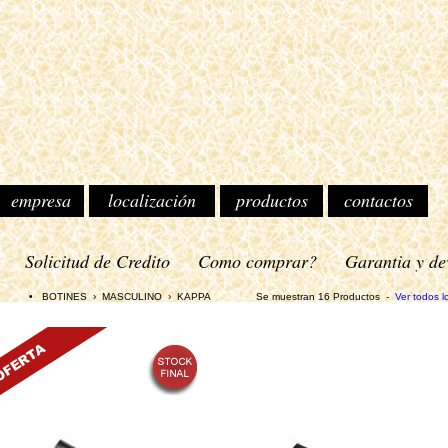
empresa
localización
productos
contactos
o
Solicitud de Credito
Como comprar?
Garantia y de
TINES › MASCULINO › KAPPA Se muestran 16 Productos -
Ver todos l