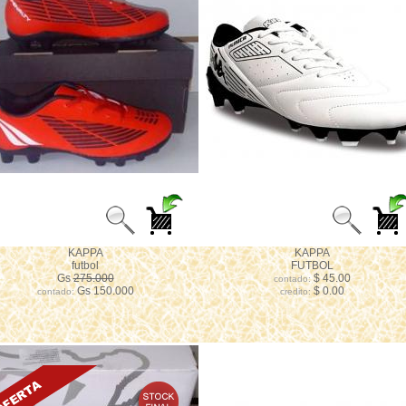
KAPPA
KAPPA
futbol
FUTBOL
Gs
275.000
$ 45.00
contado:
Gs 150.000
$ 0.00
contado:
credito: