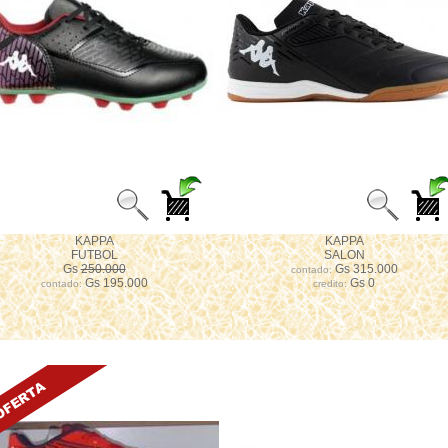
KAPPA
KAPPA
FUTBOL
SALON
Gs
250.000
Gs 315.000
contado:
Gs 195.000
Gs 0
contado:
credito: