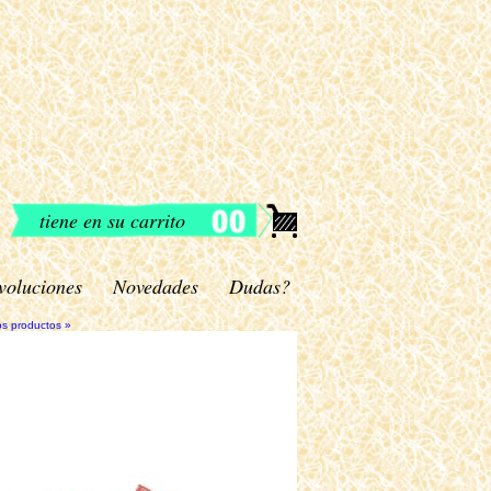
tiene en su carrito
voluciones
Novedades
Dudas?
os productos »