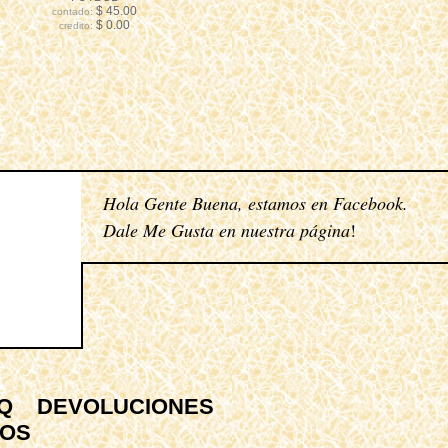
$ 45.00
contado:
$ 0.00
credito:
Hola Gente Buena, estamos en
Facebook
.
Dale Me Gusta en nuestra página
!
Q
DEVOLUCIONES
TOS