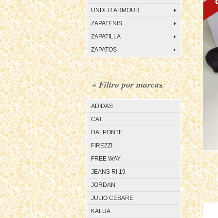
UNDER ARMOUR
ZAPATENIS
ZAPATILLA
ZAPATOS
» Filtro por marca
s
ADIDAS
CAT
DALPONTE
FIREZZI
FREE WAY
JEANS RI 19
JORDAN
JULIO CESARE
KALUA