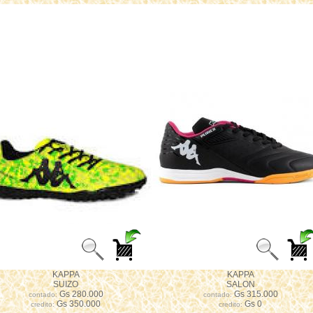
KAPPA
KAPPA
SUIZO
SALON
Gs 280.000
Gs 315.000
contado:
contado:
Gs 350.000
Gs 0
credito:
credito: